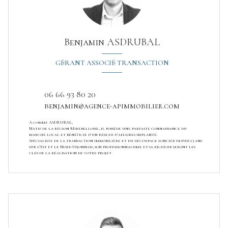
Benjamin ASDRUBAL
GÉRANT ASSOCIÉ TRANSACTION
06 66 93 80 20
benjamin@agence-apimmobilier.com
A comme ASDRUBAL,
Natif de la région Mirebelloise, il possède une parfaite connaissance du
marché local et bénéficie d’un réseau d’affaires implanté.
Spécialiste de la transaction immobilière et du découpage foncier depuis 13 ans
sur l’Est et le Nord Dijonnais, son professionnalisme et sa rigueur seront les
clés de la réalisation de votre projet.