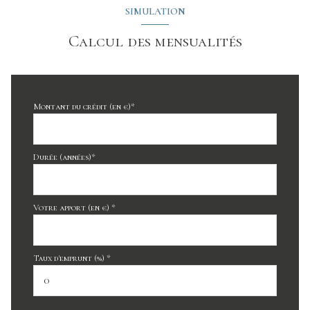
SIMULATION
Calcul des mensualités
Montant du crédit (en €)*
Durée (années)*
Votre apport (en €) *
Taux d'emprunt (%) *