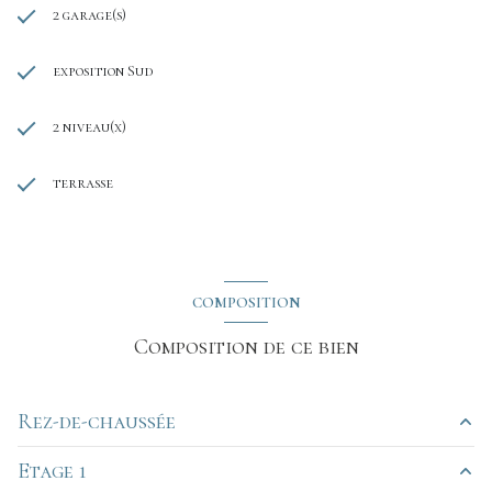
2 garage(s)
exposition Sud
2 niveau(x)
terrasse
COMPOSITION
Composition de ce bien
Rez-de-chaussée
Etage 1
entrée
8.21 m²