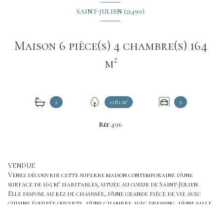
SAINT-JULIEN (21490)
Maison 6 pièce(s) 4 chambre(s) 164
m²
2
1181 m²
2
Réf
496
VENDUE
Venez découvrir cette superbe maison contemporaine d'une
surface de 165 m² habitables, située au coeur de Saint-Julien.
Elle dispose au rez de chaussée, d'une grande pièce de vie avec
cuisine équipée ouverte, d'une chambre avec dressing, d'une salle
d'eau, d'un wc et d'une buanderie donnant sur un grand garage