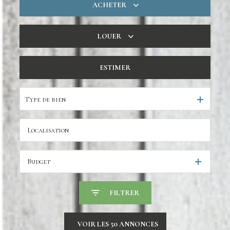
ACHETER
De l'ancien
LOUER
De l'immo pro
à l'année
ESTIMER
De l'immo pro
Type de bien
Budget
FILTRER
VOIR LES
50
ANNONCES