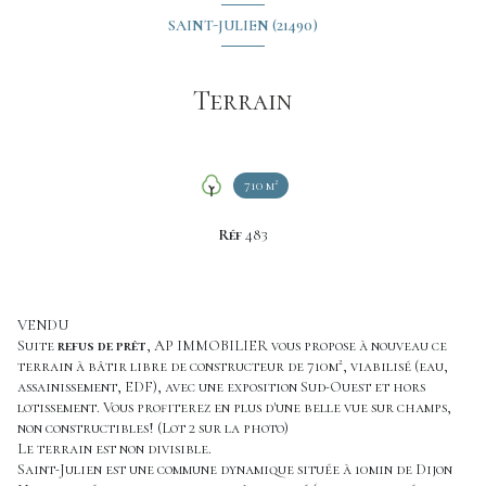
SAINT-JULIEN (21490)
Terrain
710 m²
Réf
483
VENDU
Suite
refus de prêt
, AP IMMOBILIER vous propose à nouveau ce
terrain à bâtir libre de constructeur de 710m², viabilisé (eau,
assainissement, EDF), avec une exposition Sud-Ouest et hors
lotissement. Vous profiterez en plus d'une belle vue sur champs,
non constructibles! (Lot 2 sur la photo)
Le terrain est non divisible.
Saint-Julien est une commune dynamique située à 10min de Dijon