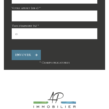
Votre apport (en €) *
Taux d'emprunt (%) *
ENVOYER
* Champs obligatoires