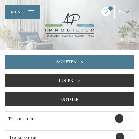
0
FR
MENU
ACHETER
De l'ancien
LOUER
De l'immo pro
à l'année
ESTIMER
De l'immo pro
Type de bien
1
1
Localisation