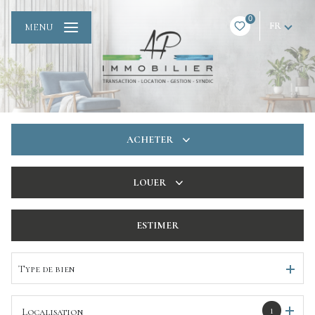
0
FR
MENU
ACHETER
De l'ancien
LOUER
De l'immo pro
à l'année
ESTIMER
De l'immo pro
Type de bien
1
Localisation