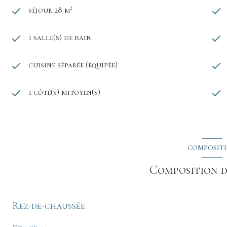
séjour 28 m²
1 salle(s) de bain
cuisine séparée (équipée)
1 côté(s) mitoyen(s)
COMPOSIT
Composition d
Rez-de-chaussée