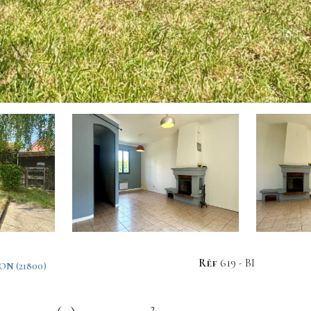
Réf
619 - BI
ON (21800)