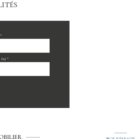
ités
*
(%) *
OBILIER
NOS RÉSEAUX