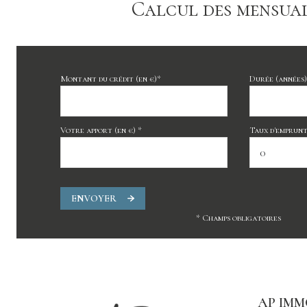
Calcul des mensual
Montant du crédit (en €)*
Durée (années)
Votre apport (en €) *
Taux d'emprunt 
ENVOYER
* Champs obligatoires
AP IMM