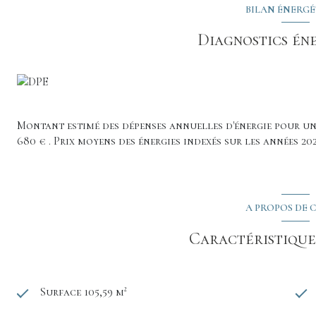
BILAN ÉNERG
Diagnostics én
Montant estimé des dépenses annuelles d'énergie pour un 
680 € . Prix moyens des énergies indexés sur les années 20
A PROPOS DE C
Caractéristiques
Surface 105,59 m²