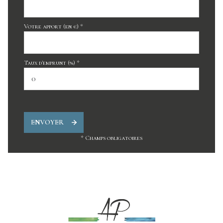
Votre apport (en €) *
Taux d'emprunt (%) *
ENVOYER
* Champs obligatoires