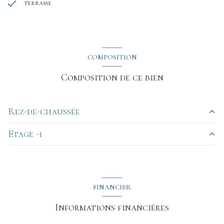
terrasse
COMPOSITION
Composition de ce bien
Rez-de-chaussée
Etage -1
salon/sejour
28.52 m²
Hall
8.85 m²
Chaufferie
m²
cuisine
9.75 m²
Pièce
m²
FINANCIER
WC
1 m²
Atelier
m²
Informations financières
salle de bain
6.62 m²