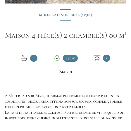
MIREBEAU-SUR-BÈZE (21310)
Maison 4 pièce(s) 2 chambre(s) 80 m²
1
953 m²
1
Réf
791
À Mirebeau-sur-Bèze, charmante commune offrant toutes les
commodités, découvrez cette maison sur sous-sol complet, idéale
pour un premier achat ou un projet familial.
La partie habitable se compose d’un bel espace de vie équipé d’un
insert bois, d’une cuisine indépendante, d’une salle de bains, de
deux chambres et d'un WC séparé.
Le sous-sol propose de beaux espaces fonctionnels comprenant un