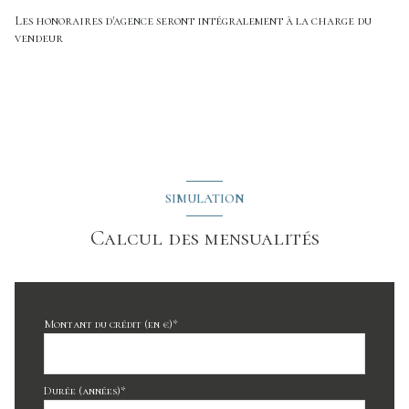
chambre
11.94 m²
Les honoraires d'agence seront intégralement à la charge du
chambre
11.74 m²
vendeur
SIMULATION
Calcul des mensualités
Montant du crédit (en €)*
Durée (années)*