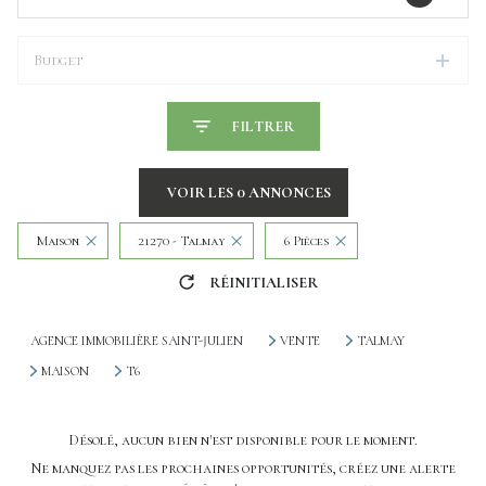
Budget
FILTRER
VOIR LES
0
ANNONCES
Maison
21270 - Talmay
6 Pièces
RÉINITIALISER
AGENCE IMMOBILIÈRE SAINT-JULIEN
VENTE
TALMAY
MAISON
T6
Désolé, aucun bien n'est disponible pour le moment.
Ne manquez pas les prochaines opportunités, créez une alerte