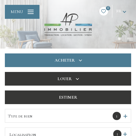
0
FR
MENU
ACHETER
De l'ancien
LOUER
De l'immo pro
à l'année
ESTIMER
De l'immo pro
Type de bien
1
1
Localisation