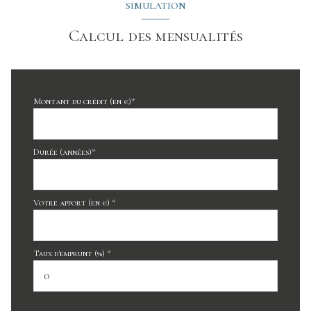
SIMULATION
Calcul des mensualités
Montant du crédit (en €)*
Durée (années)*
Votre apport (en €) *
Taux d'emprunt (%) *