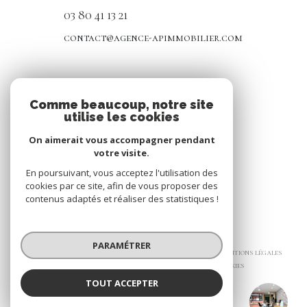
03 80 41 13 21
contact@agence-apimmobilier.com
NOS RÉSEAUX
Comme beaucoup, notre site
utilise les cookies
Nous suivre
On aimerait vous accompagner pendant
votre visite.
En poursuivant, vous acceptez l'utilisation des
cookies par ce site, afin de vous proposer des
contenus adaptés et réaliser des statistiques !
© 2026 | Tous droits réservés
PARAMÉTRER
Nos honoraires
Nos partenaires
Mentions légales
Admin
Politique RGPD
Cookies
TOUT ACCEPTER
Réalisé par :
AP IMMOBILIER