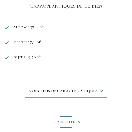
Caractéristiques de ce bien
Surface 37,14 m²
carrez 37,14 m²
séjour 19,70 m²
1 chambre(s)
1 salle(s) d'eau
VOIR PLUS DE CARACTÉRISTIQUES
construit en 2011
cuisine américaine (semi-équipée)
COMPOSITION