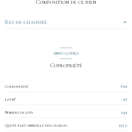
Chauffage individuel : autre (electrique)
Composition de ce bien
1 parking(s)
Rez-de-chaussée
exposition Nord-Ouest
pièce à vivre
19.70 m²
2ème étage
chambre
12.31 m²
INFO COPRO
salle d'eau
5.13 m²
5 étage(s)
Copropriété
ascenseur
Copropriété
Oui
cave
Lot n°
97
balcon
Nombre de lots
249
Quote part annuelle des charges
553 €