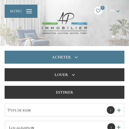
0
FR
MENU
ACHETER
De l'ancien
LOUER
De l'immo pro
à l'année
ESTIMER
De l'immo pro
Type de bien
1
1
Localisation