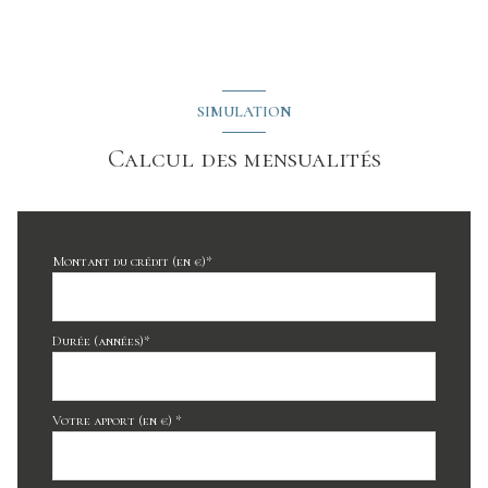
SIMULATION
Calcul des mensualités
Montant du crédit (en €)*
Durée (années)*
Votre apport (en €) *