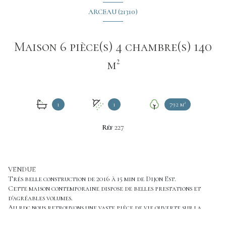
ARCEAU (21310)
Maison 6 pièce(s) 4 chambre(s) 140
m²
1
1
792 m²
Réf
227
VENDUE
Très belle construction de 2016 à 15 min de Dijon Est.
Cette maison contemporaine dispose de belles prestations et
d'agréables volumes.
Au rdc nous retrouvons une vaste pièce de vie ouverte sur la
cuisine équipée, un coin salon, 2 chambres dont une avec dressing,