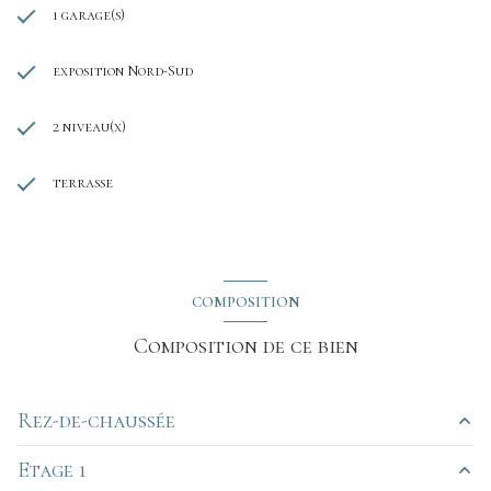
1 garage(s)
exposition Nord-Sud
2 niveau(x)
terrasse
COMPOSITION
Composition de ce bien
Rez-de-chaussée
Etage 1
garage
m²