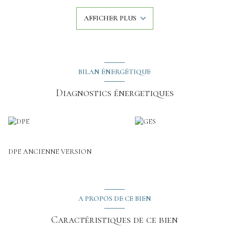
salle d'eau, buanderie, wc.
A l'étage: mezzanine, 2 chambres, wc, salle de bains.
AFFICHER PLUS
Un garage est également attenant à la maison.
Une terrasse d'environ 80 m² exposée Sud et Ouest permet de
profiter du terrain de 792 m² clos et arboré.
BILAN ÉNERGÉTIQUE
Diagnostics énergetiques
DPE ANCIENNE VERSION
A PROPOS DE CE BIEN
Caractéristiques de ce bien