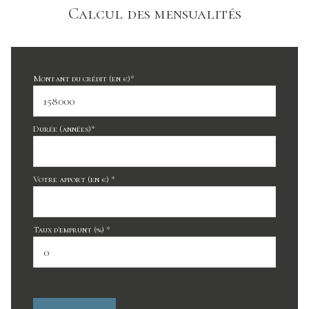
Calcul des mensualités
Montant du crédit (en €)*
Durée (années)*
Votre apport (en €) *
Taux d'emprunt (%) *