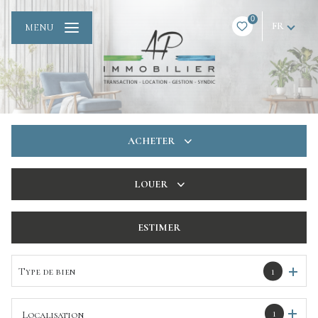
0
FR
MENU
ACHETER
De l'ancien
LOUER
De l'immo pro
à l'année
ESTIMER
De l'immo pro
Type de bien
1
1
Localisation