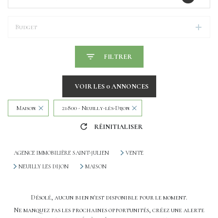
Budget
FILTRER
VOIR LES
0
ANNONCES
Maison
21800 - Neuilly-lès-Dijon
RÉINITIALISER
AGENCE IMMOBILIÈRE SAINT-JULIEN
VENTE
NEUILLY LES DIJON
MAISON
Désolé, aucun bien n'est disponible pour le moment.
Ne manquez pas les prochaines opportunités, créez une alerte