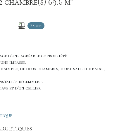
Appartement 3 pièce(s) 2 chambre(s) 69.6 m²
Balcon
age d'une agréable copropriété.
'une impasse.
ne simple, de deux chambres, d'une salle de bains,
installés récemment.
ave et d'un cellier.
ÉTIQUE
ergetiques