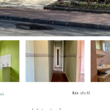
Réf
389 BI
00)