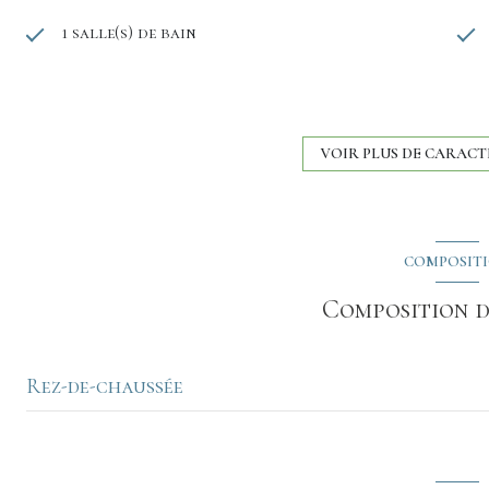
1 salle(s) de bain
cuisine séparée
exposition Est-Ouest
VOIR PLUS DE CARACT
3 étage(s)
COMPOSIT
balcon
Composition d
Rez-de-chaussée
salon/sejour