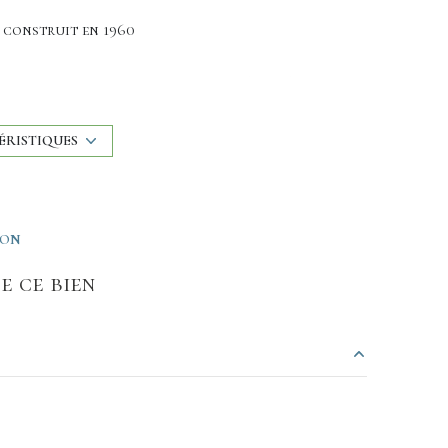
construit en 1960
Chauffage collectif : radiateur (fioul)
2ème étage
ÉRISTIQUES
cave
ION
e ce bien
17.81 m²