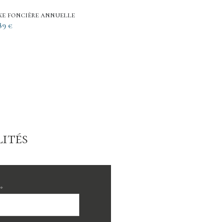
xe foncière annuelle
89 €
ités
*