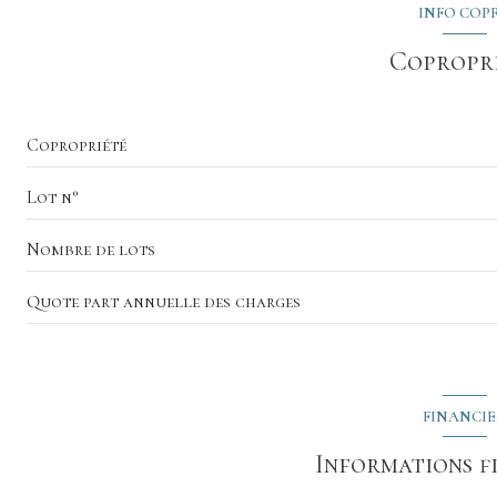
chambre
INFO COP
chambre
Copropr
cellier
salle de bain
Copropriété
WC
Lot n°
cuisine
Nombre de lots
entrée
Quote part annuelle des charges
FINANCI
Informations f