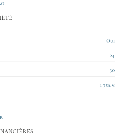
11.80 m²
RO
14.06 m²
iété
3.82 m²
4.74 m²
Oui
1.05 m²
24
8.99 m²
30
7.33 m²
1 702 €
ER
inancières