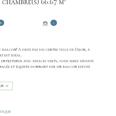
Appartement 3 pièce(s) 2 chambre(s) 66.67 m²
n
1
 balcon! A deux pas du centre ville de Dijon, à
t est idéal.
entretenue avec espaces verts, vous serez séduits
énagée et équipée donnant sur un balcon exposé
mposé de deux chambres confortables (10,5m² et
salle de bains rénovée qui accueille une grande
aver et enfin d'un wc indépendant. Une place de
US
ÉTIQUE