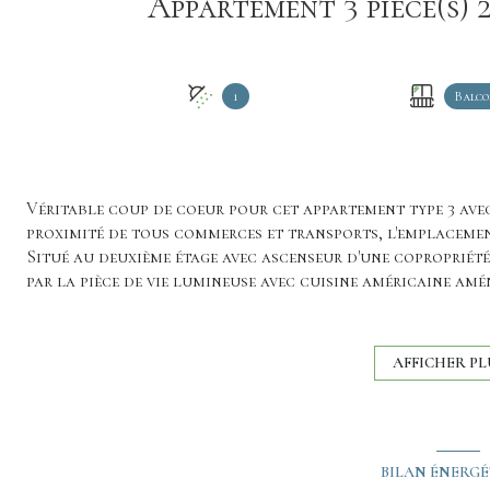
1
Balco
Véritable coup de coeur pour cet appartement type 3 avec
proximité de tous commerces et transports, l'emplacemen
Situé au deuxième étage avec ascenseur d'une copropriété 
par la pièce de vie lumineuse avec cuisine américaine am
Est. Très appréciable en cente ville! Le coin nuit est co
12,4m²), l'une avec placard, l'autre avec dressing, d'une 
douche, un meuble vasque et un emplacement machine à l
AFFICHER PL
stationnement souterain complète le bien.
Visite virtuelle disponible sur demande.
BILAN ÉNERG