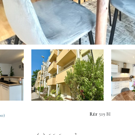
Réf
519 BI
00)