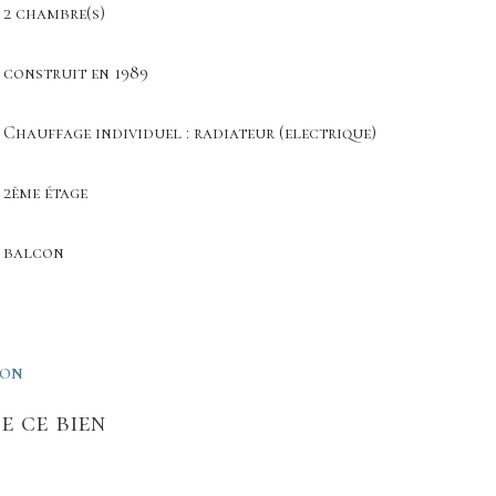
2 chambre(s)
construit en 1989
Chauffage individuel : radiateur (electrique)
2ème étage
balcon
ION
e ce bien