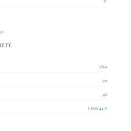
8.08 m²
21.13 m²
RO
8.71 m²
iété
1.43 m²
10.78 m²
Oui
12.31 m²
20
4.26 m²
46
1 602,44 €