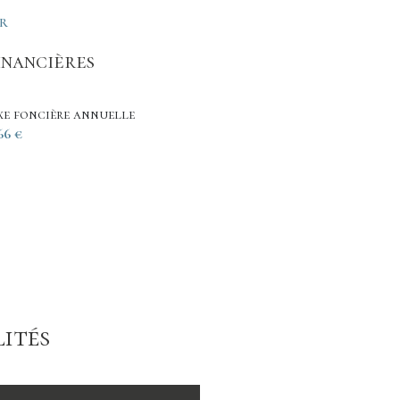
ER
inancières
xe foncière annuelle
66 €
ités