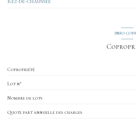
Rez-de-chaussée
entrée
salon/sejour
INFO COP
cuisine
Copropr
WC
chambre
Copropriété
chambre
Lot n°
salle d'eau
Nombre de lots
Quote part annuelle des charges