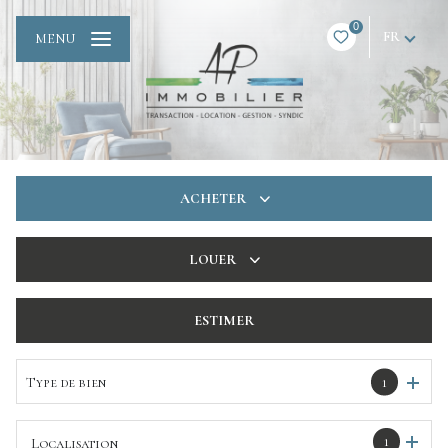
0
FR
MENU
ACHETER
De l'ancien
LOUER
De l'immo pro
à l'année
ESTIMER
De l'immo pro
Type de bien
1
1
Localisation