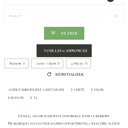
Budget
FILTRER
VOIR LES
0
ANNONCES
Maison
21000 - Dijon
4 Pièces
RÉINITIALISER
AGENCE IMMOBILIÈRE SAINT-JULIEN
VENTE
DIJON
MAISON
T4
Désolé, aucun bien n'est disponible pour le moment.
Ne manquez pas les prochaines opportunités, créez une alerte