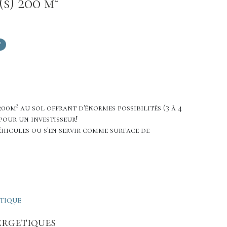
Autre 1 pièce(s) 200 m²
²
00m² au sol offrant d'énormes possibilités (3 à 4
pour un investisseur!
hicules ou s'en servir comme surface de
ÉTIQUE
ergetiques