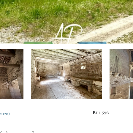
Réf
596
1120)