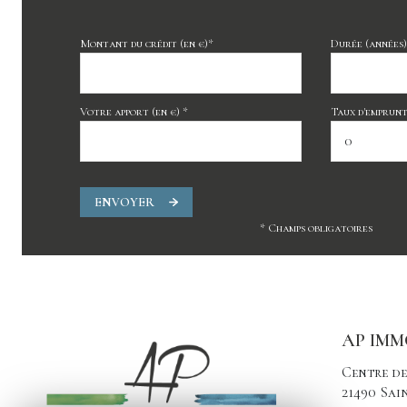
Montant du crédit (en €)*
Durée (années)
Votre apport (en €) *
Taux d'emprunt 
ENVOYER
* Champs obligatoires
AP IMM
Centre de
21490
Sai