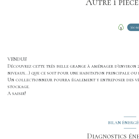
360 m
VENDUE
Découvrez cette très belle grange à aménager d'environ 2
niveaux...) que ce soit pour une habitation principale ou 
Un collectionneur pourra également y entreposer des vé
stockage.
A saisir!
BILAN ÉNERG
Diagnostics én