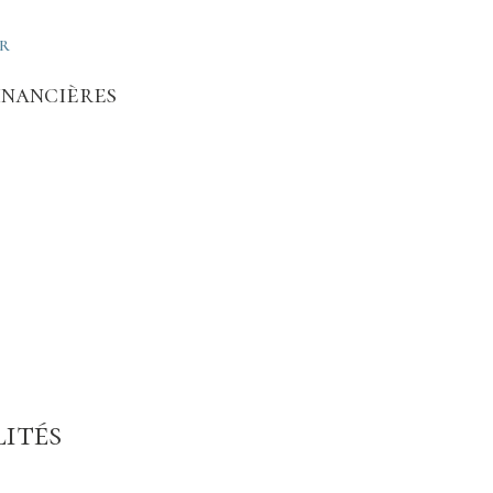
ER
inancières
ités