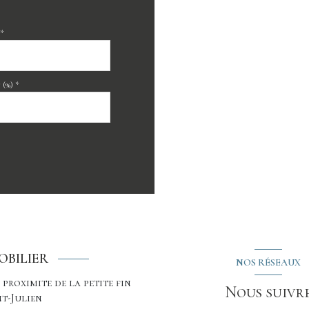
*
(%) *
OBILIER
NOS RÉSEAUX
 proximite de la petite fin
Nous suivr
nt-Julien