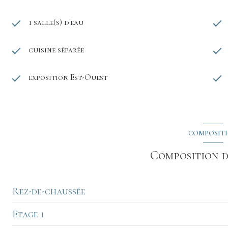
1 salle(s) d'eau
cuisine séparée
exposition Est-Ouest
COMPOSIT
Composition d
Rez-de-chaussée
Etage 1
garage