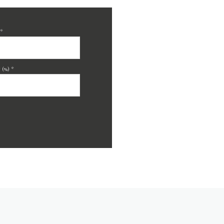
*
(%) *