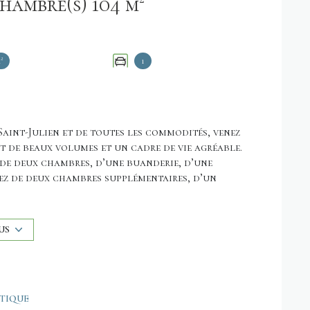
Maison 6 pièce(s) 4 chambre(s) 104 m²
²
1
aint-Julien et de toutes les commodités, venez
t de beaux volumes et un cadre de vie agréable.
 de deux chambres, d’une buanderie, d’une
erez de deux chambres supplémentaires, d’un
a, d’une cuisine aménagée, d’une salle d’eau et
² avec terrasse exposée OUEST.
US
le vitrage PVC, chauffage central fuel complété
iorations, idéale pour une famille ou un
ÉTIQUE