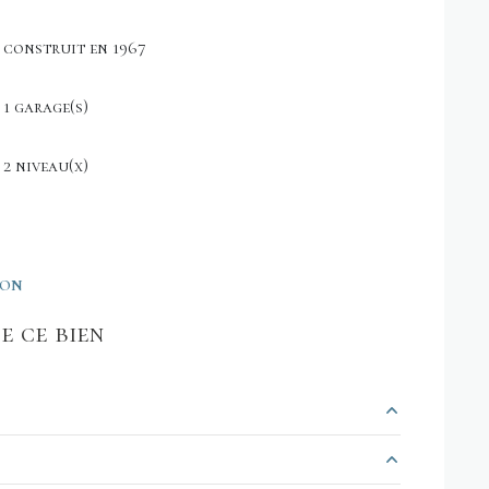
construit en 1967
1 garage(s)
2 niveau(x)
ION
e ce bien
19.62 m²