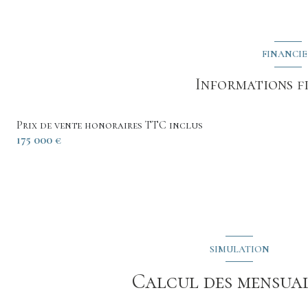
Hall
Dégagement
chambre
WC
FINANCI
chambre
salon/sejour
Informations f
véranda
Prix de vente honoraires TTC inclus
Salon
175 000 €
cuisine
chambre
chambre
salle d'eau
SIMULATION
Calcul des mensual