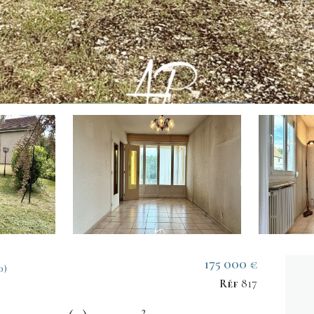
175 000 €
0)
Réf
817