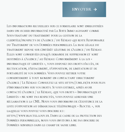
ENVOYER
Les informations recueillies sur ce formulaire sont enregistrées
dans un fichier informatisé par La Boite Immo agissant comme
Sous-traitant du traitement pour la gestion de la
clientèle/prospects de l'Agence / du Réseau qui reste Responsable
du Traitement de vos Données personnelles. La base légale du
traitement repose sur l'intérêt légitime de l'Agence / du Réseau.
Elles sont conservées jusqu'à demande de suppression et sont
destinées à l'Agence / au Réseau. Conformément à la loi «
informatique et libertés », vous disposez des droits d’accès, de
rectification, d’effacement, d’opposition, de limitation et de
portabilité de vos données. Vous pouvez retirer votre
consentement à tout moment en contactant directement
l’Agence / Le Réseau. Consultez le site
https://cnil.fr/fr
pour plus
d’informations sur vos droits. Si vous estimez, après avoir
contacté l'Agence / le Réseau, que vos droits « Informatique et
Libertés » ne sont pas respectés, vous pouvez adresser une
réclamation à la CNIL. Nous vous informons de l’existence de la
liste d'opposition au démarchage téléphonique « Bloctel », sur
laquelle vous pouvez vous inscrire ici :
https://www.bloctel.gouv.fr
. Dans le cadre de la protection des
Données personnelles, nous vous invitons à ne pas inscrire de
Données sensibles dans le champ de saisie libre.