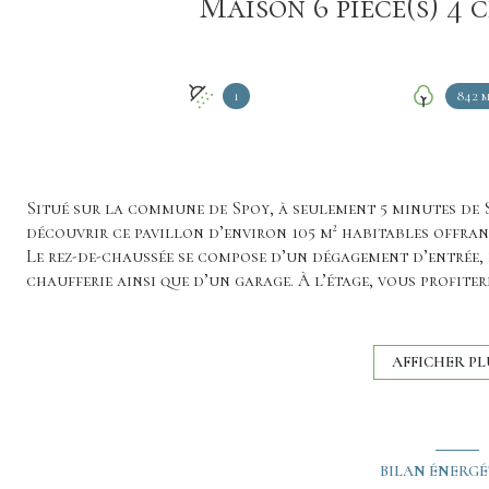
1
842 m
Situé sur la commune de Spoy, à seulement 5 minutes de S
découvrir ce pavillon d’environ 105 m² habitables offran
Le rez-de-chaussée se compose d’un dégagement d’entrée,
chaufferie ainsi que d’un garage. À l’étage, vous profit
salon/séjour lumineux donnant accès à une petite vérand
d’un WC indépendant.
L’ensemble est implanté sur un joli terrain clos de 842 m
AFFICHER PL
La maison bénéficie de prestations déjà réalisées : doub
par un chauffage bois ainsi que d’une toiture refaite.
Une maison fonctionnelle demandant des travaux d'amél
premier achat.
BILAN ÉNERG
N'hésitez pas à nous joindre pour organiser une visite !