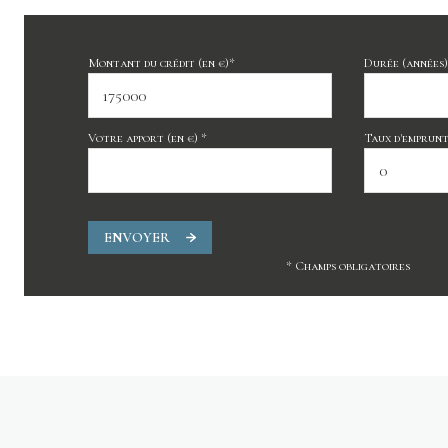
Montant du crédit (en €)*
Durée (années)
Votre apport (en €) *
Taux d'emprunt 
ENVOYER
* Champs obligatoires