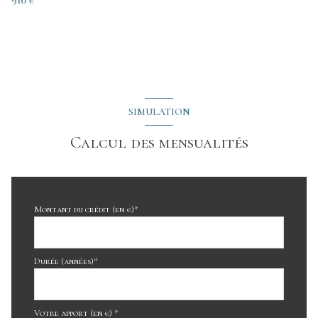
910 €
SIMULATION
Calcul des mensualités
Montant du crédit (en €)*
Durée (années)*
Votre apport (en €) *