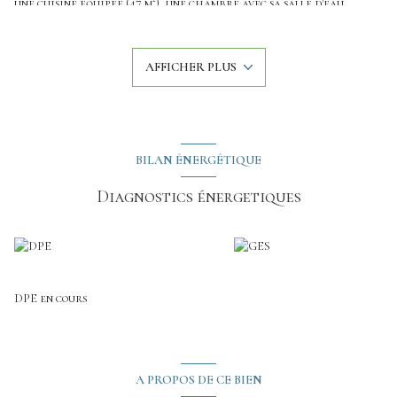
une cuisine équipée (47 m²), une chambre avec sa salle d'eau
privative, un wc, un cellier, une buanderie et un garage.
A l'étage: 3 chambres, espace buanderie, salle de bains.
De nombreux travaux ont été réalisés récemment, tels que
AFFICHER PLUS
l'ensemble des menuiseries, les volets, la cuisine équipée, les sols,
les peintures...
Le terrain est clos et arboré, une cuisine d'été couverte et sa
terrasse de 80 m² sont idéalement exposées sud.
Cette maison est située à 20 min du CHU et à proximité de
nombreux commerces.
BILAN ÉNERGÉTIQUE
La visite virtuelle de ce bien est disponible sur demande.
Diagnostics énergetiques
DPE en cours
A PROPOS DE CE BIEN