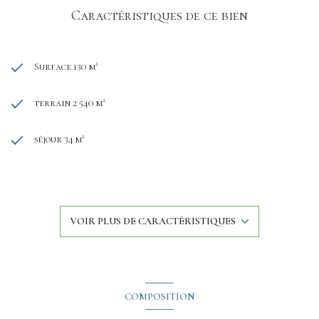
Caractéristiques de ce bien
Surface 130 m²
terrain 2 540 m²
séjour 34 m²
4 chambre(s)
1 salle(s) de bain
VOIR PLUS DE CARACTÉRISTIQUES
1 salle(s) d'eau
construit en 2007
COMPOSITION