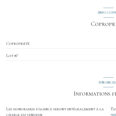
mezzanine
WC
chambre
INFO COP
pièce à vivre
dressing
Copropr
salle d'eau
chambre
Copropriété
dressing
Lot n°
FINANCI
Informations f
Les honoraires d'agence seront intégralement à la
Ta
charge du vendeur
95