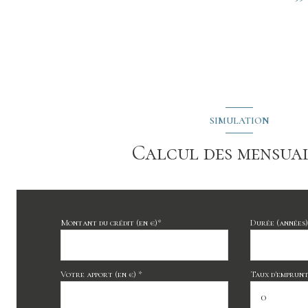
SIMULATION
Calcul des mensual
Montant du crédit (en €)*
Durée (années)
Votre apport (en €) *
Taux d'emprunt 