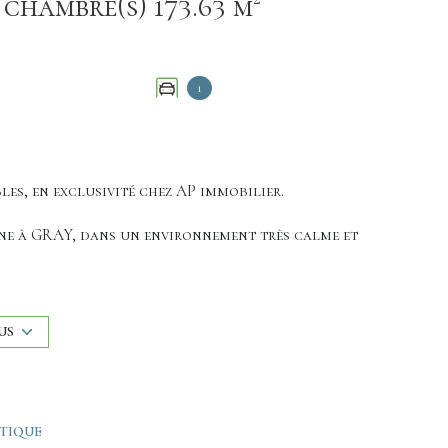
Appartement 4 pièce(s) 2 chambre(s) 173.63 m²
1
les, en exclusivité chez AP immobilier.
ône à GRAY, dans un environnement très calme et
c cuisine ouverte équipée , salle de bains avec
oisième chambre), une suite parentale avec
US
dressing.
tions récentes.
ÉTIQUE