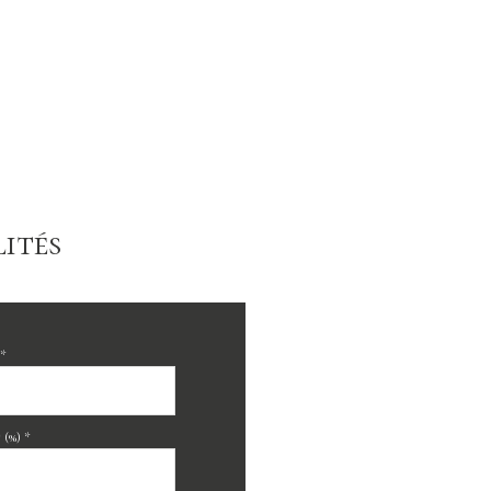
ités
*
(%) *