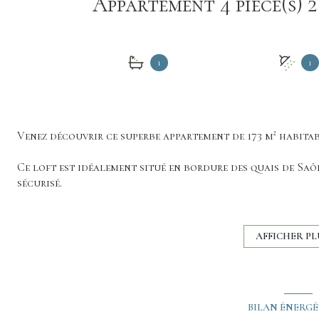
1
1
Venez découvrir ce superbe appartement de 173 m² habitab
Ce loft est idéalement situé en bordure des quais de Sa
sécurisé.
Appartement en duplex comprenant hall, salon/séjour ave
baignoire et buanderie, WC .
A l'étage mezzanine/bureau (pièce pouvant devenir une tr
AFFICHER PL
dressing et salle d'eau avec WC, couloir, 1 chambre avec 
Ce bien atypique dispose de superbes volumes et de presta
Il dispose également d'un grand garage.
BILAN ÉNERG
N'hésitez pas à me contacter pour visiter !