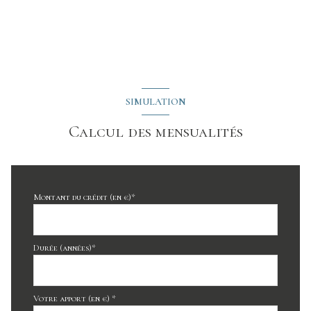
SIMULATION
Calcul des mensualités
Montant du crédit (en €)*
Durée (années)*
Votre apport (en €) *