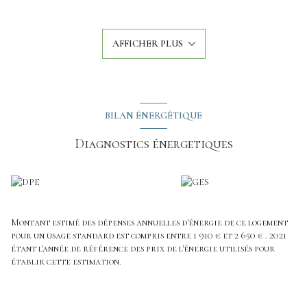
exposition sud permet une belle luminosité.
Le bien est composé au rez de chaussée d'une salle à manger avec
coin cuisine, d'un wc, d'une chaufferie et d'un garage (isolé).
AFFICHER PLUS
A l'étage vous retouverez une mezzanine, une grande pièce d'eau
avec douche / baignoire et wc, 2 chambres (16,73 m²; 13,56 m²).
Le deuxième étage est quant à lui composé de 2 chambres
mansardées spacieuses (16,73 m² au sol et 23 m² au sol).
L'intégralité de la rénovation de cette maison date de 2006 :
isolation, vitrage, éléctricité, plomberie...
BILAN ÉNERGÉTIQUE
Nous restons à votre entière disposition pour organiser une
visite ou pour vous apporter des renseignements complémentaires.
Diagnostics énergetiques
Montant estimé des dépenses annuelles d'énergie de ce logement
pour un usage standard est compris entre 1 910 € et 2 650 € . 2021
étant l'année de référence des prix de l'énergie utilisés pour
établir cette estimation.