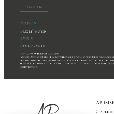
2
Prix au m
MAISON
2
Prix m
moyen
2819 €
De 2454 € à 3145 €
*Estimation au mois de Juillet 2026
Sources : Bases de données de La Boîte Immo, sur un panel de prix publics calculés sur 
informations sont données à titre indicatif et ne sont ni contractuelles, ni des offr
services. La responsabilité de la Boîte Immo ne peut être engagée concernant l'exac
des estimations.
AP IMM
Centre de