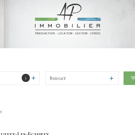
1
Budget
EY
Ruffey-Les-Echirey