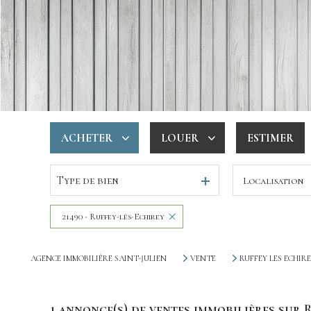
ACHETER
LOUER
ESTIMER
Type de bien
Localisation
De l'ancien
à l'année
De l'immo pro
De l'immo pro
21490 - Ruffey-lès-Echirey
AGENCE IMMOBILIÈRE SAINT-JULIEN
VENTE
RUFFEY LES ECHIR
1
annonce(s) de ventes immobilières sur 