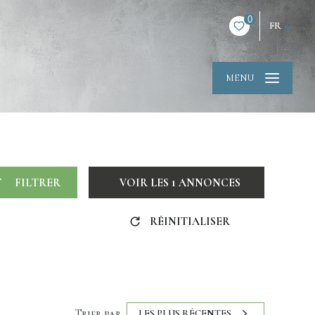
0
FR
MENU
FILTRER
VOIR LES
1
ANNONCES
RÉINITIALISER
Trier par
LES PLUS RÉCENTES