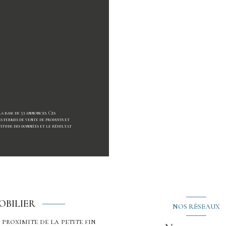
la base de 53 annonces. Ces
es fermes de vente de produits et
titude des données et le résultat
OBILIER
NOS RÉSEAUX
 proximite de la petite fin