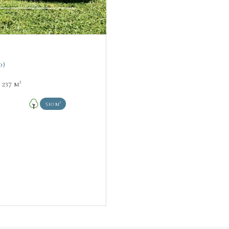
0)
Maison 12 pièce(s) 7 chambre(s) 237 m²
510 m²