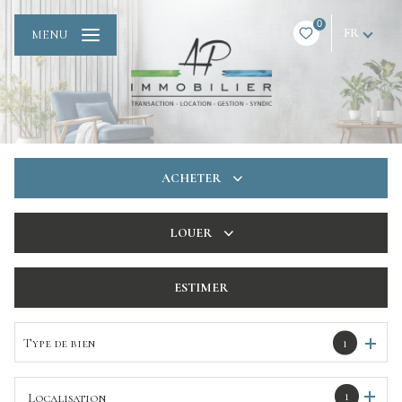
0
FR
MENU
ACHETER
De l'ancien
LOUER
De l'immo pro
à l'année
ESTIMER
De l'immo pro
Type de bien
1
1
Localisation