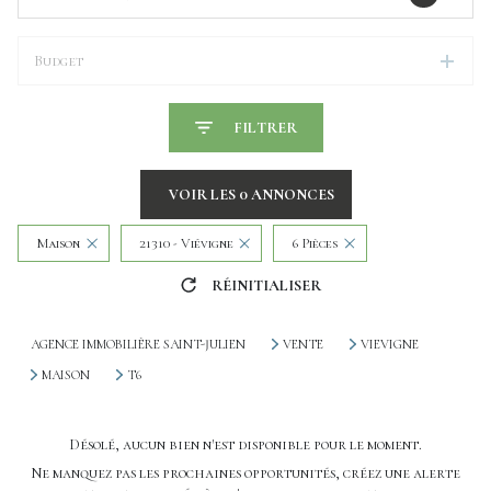
Budget
FILTRER
VOIR LES
0
ANNONCES
Maison
21310 - Viévigne
6 Pièces
RÉINITIALISER
AGENCE IMMOBILIÈRE SAINT-JULIEN
VENTE
VIEVIGNE
MAISON
T6
Désolé, aucun bien n'est disponible pour le moment.
Ne manquez pas les prochaines opportunités, créez une alerte