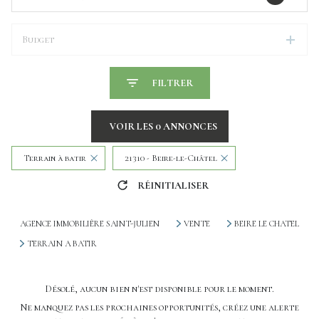
Budget
FILTRER
VOIR LES
0
ANNONCES
Terrain à batir
21310 - Beire-le-Châtel
RÉINITIALISER
AGENCE IMMOBILIÈRE SAINT-JULIEN
VENTE
BEIRE LE CHATEL
TERRAIN A BATIR
Désolé, aucun bien n'est disponible pour le moment.
Ne manquez pas les prochaines opportunités, créez une alerte