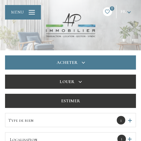
0
FR
MENU
ACHETER
De l'ancien
LOUER
De l'immo pro
à l'année
ESTIMER
De l'immo pro
Type de bien
1
1
Localisation