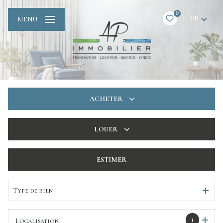
0
FR
MENU
ACHETER
De l'ancien
LOUER
De l'immo pro
à l'année
ESTIMER
De l'immo pro
Type de bien
1
Localisation