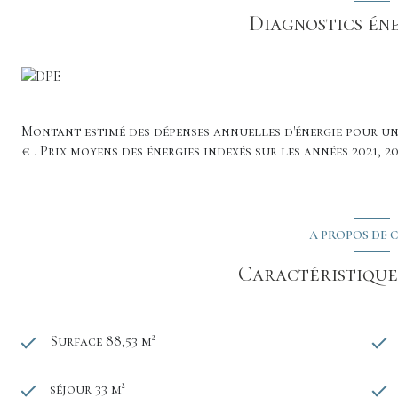
demande.
Diagnostics én
Cette annonce est rédigée par Christelle BROVADAN 06 7
de Dijon sous le n° 852497122.
Montant estimé des dépenses annuelles d'énergie pour un 
€ . Prix moyens des énergies indexés sur les années 2021, 
A PROPOS DE C
Caractéristiques
Surface 88,53 m²
séjour 33 m²