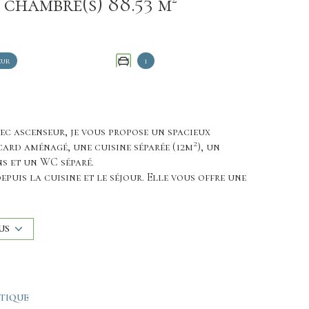
Appartement 3 pièce(s) 2 chambre(s) 88.53 m²
eur
1
ec ascenseur, je vous propose un spacieux
2
acard aménagé, une cuisine séparée (12m
), un
ns et un WC séparé.
depuis la cuisine et le séjour. Elle vous offre une
ne.
tent ce bien. Possibilité d'acquérir un garage en
US
r 7 personnes à la piscine, d’un terrain de tennis
.
ÉTIQUE
bien. Une visite virtuelle est disponible sur