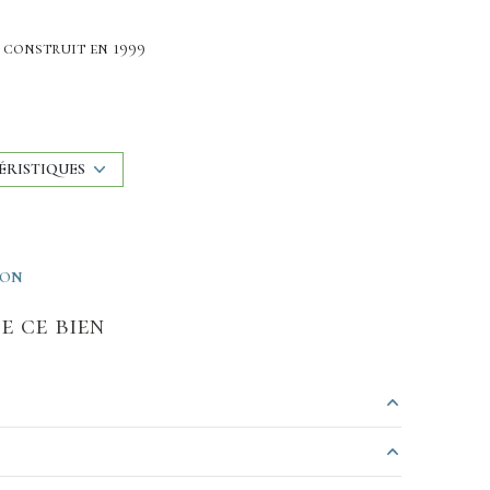
construit en 1999
Chauffage individuel : radiateur (gaz)
exposition Nord-Sud
ÉRISTIQUES
2ème étage
ION
ascenseur
e ce bien
terrasse
2.64 m²