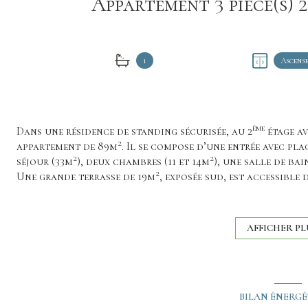
1
Ascens
ème
Dans une résidence de standing sécurisée, au 2
étage av
2
appartement de 89m
. Il se compose d’une entrée avec pl
2
2
séjour (33m
), deux chambres (11 et 14m
), une salle de bai
2
Une grande terrasse de 19m
, exposée sud, est accessible 
magnifique vue sur le jardin de la copropriété et la pisci
Une cave et une place de parking privée extérieure complè
sus.
AFFICHER PL
Au sein de la copropriété, vous profiterez d’un accès pou
et d’un jardin aménagé avec balançoire pour les enfants
Chaudière individuelle au gaz
Copropriété gardiennée
BILAN ÉNERG
Je reste à votre disposition pour vous faire découvrir ce 