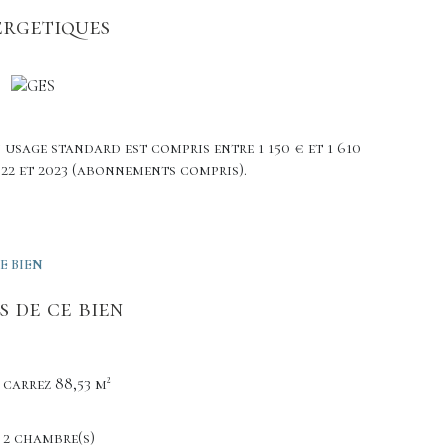
ergetiques
1 71 69 50 - Agent Commercial inscrite au RSAC
usage standard est compris entre 1 150 € et 1 610
2022 et 2023 (abonnements compris).
E BIEN
 de ce bien
carrez 88,53 m²
2 chambre(s)