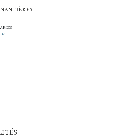
inancières
arges
7 €
ités