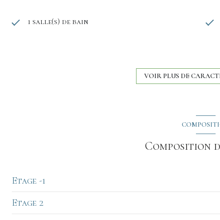
1 salle(s) de bain
cuisine séparée
1 garage(s)
VOIR PLUS DE CARACT
1 niveau(x)
COMPOSIT
4 étage(s)
Composition d
cave
Etage -1
Etage 2
cave