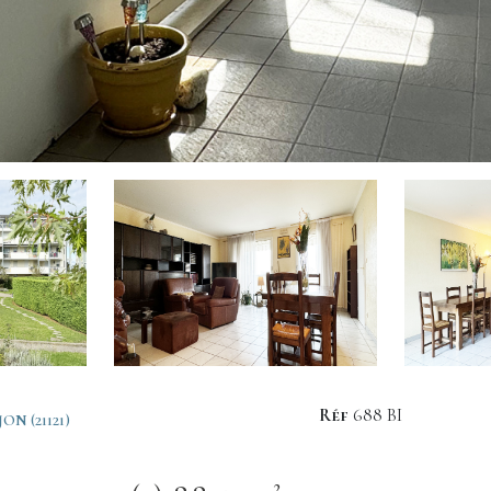
Réf
688 BI
N (21121)