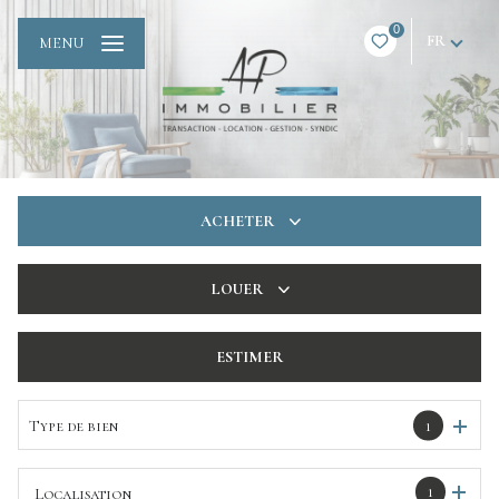
0
FR
MENU
ACHETER
De l'ancien
LOUER
De l'immo pro
à l'année
ESTIMER
De l'immo pro
Type de bien
1
1
Localisation