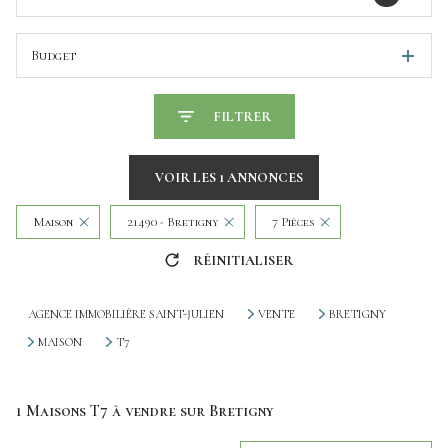
Budget
FILTRER
VOIR LES
1
ANNONCES
Maison
21490 - Bretigny
7 Pièces
RÉINITIALISER
AGENCE IMMOBILIÈRE SAINT-JULIEN
VENTE
BRETIGNY
MAISON
T7
1
Maisons T7 à vendre sur Bretigny