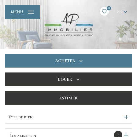
0
FR
MENU
ACHETER
De l'ancien
LOUER
De l'immo pro
à l'année
ESTIMER
De l'immo pro
Type de bien
1
Localisation