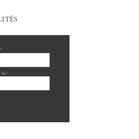
ités
*
(%) *