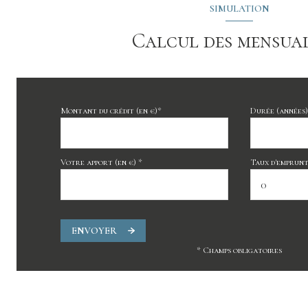
SIMULATION
Calcul des mensual
Montant du crédit (en €)*
Durée (années)
Votre apport (en €) *
Taux d'emprunt 
ENVOYER
* Champs obligatoires