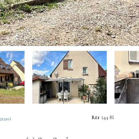
Réf
544 BI
1310)