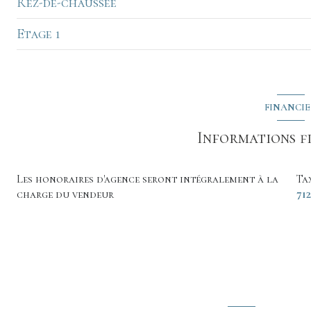
Rez-de-chaussée
Etage 1
Pièce à vivre avec cuisine
WC
chambre
chambre
FINANCI
bureau
Informations f
chambre
Les honoraires d'agence seront intégralement à la
Ta
salle de bain
charge du vendeur
712