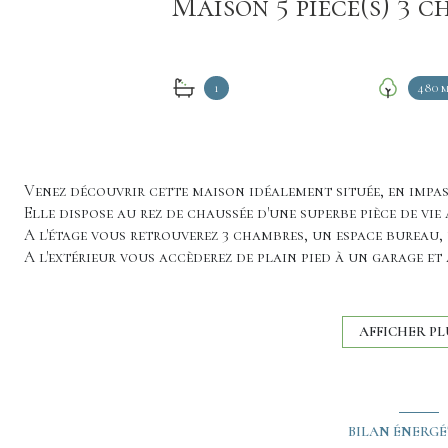
1
480 m
Venez découvrir cette maison idéalement située, en impa
Elle dispose au rez de chaussée d'une superbe pièce de vie
A l'étage vous retrouverez 3 chambres, un espace bureau, 
A l'extérieur vous accèderez de plain pied à un garage et 
480 m².
Le chauffage est électrique (radiateur) et également par 
La commune de Belleneuve présente de nombreux avantage
AFFICHER PL
nombreuses associations sportives et culturelles, médeci
N'hésitez pas à nous contacter pour organiser un rendez-v
BILAN ÉNERG