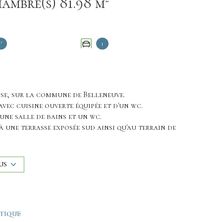
Maison 5 pièce(s) 3 chambre(s) 81.98 m²
²
1
sse, sur la commune de Belleneuve.
 avec cuisine ouverte équipée et d'un wc.
une salle de bains et un wc.
à une terrasse exposée sud ainsi qu'au terrain de
un poêle à bois.
s: écoles primaires, commerces de proximités,
US
ns...
ous ou obtenir le lien de visite virtuelle!
ÉTIQUE