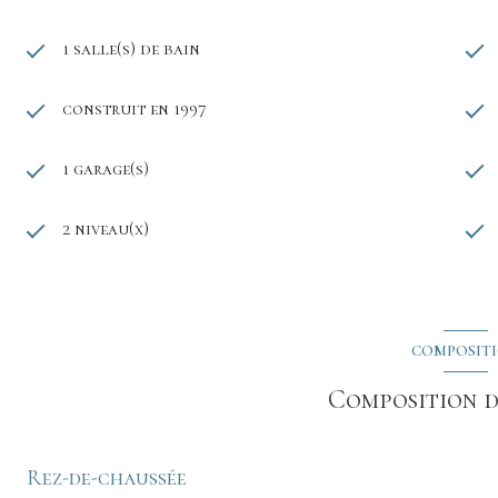
1 salle(s) de bain
construit en 1997
1 garage(s)
2 niveau(x)
COMPOSIT
Composition d
Rez-de-chaussée