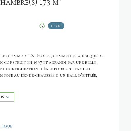
Maison 8 pièce(s) 5 chambre(s) 173 m²
1147 m²
es commodités, écoles, commerces ainsi que de
on construit en 1997 et agrandi par une belle
une configuration idéale pour une famille.
ompose au rez-de-chaussée d’un hall d’entrée,
anger conviviale, ainsi que d’un vaste salon
ompléter cet espace. Le chauffage est mixte,
US
, dont une suite parentale avec dressing et pièce
n WC.
mplémentaires : garage, cave, buanderie, ainsi
u et WC, idéal pour un espace indépendant ou
ÉTIQUE