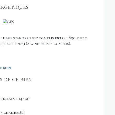
 m² exposé EST/OUEST, offrant un bel
ergetiques
acement des fenêtres ainsi que la réfection du
 fonctionnelle et spacieuse.
usage standard est compris entre 1 890 € et 2
21, 2022 et 2023 (abonnements compris).
E BIEN
 de ce bien
terrain 1 147 m²
5 chambre(s)