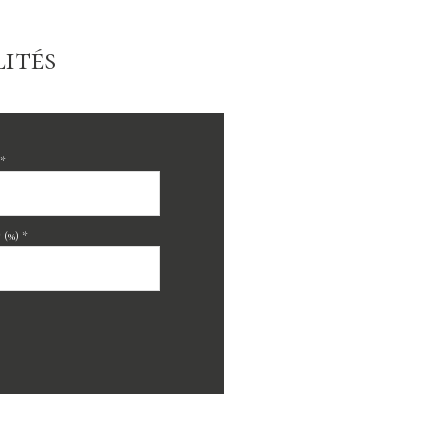
ités
*
(%) *