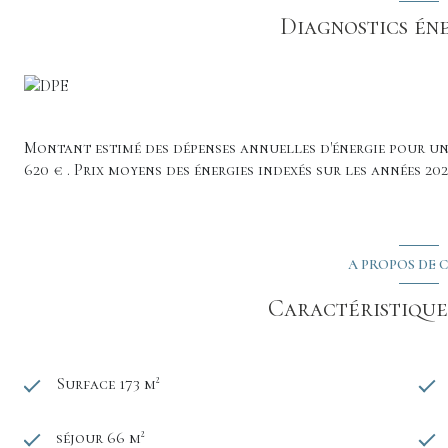
À l’extérieur, vous profiterez d’un terrain clos de 1 147
Diagnostics én
ensoleillement tout au long de la journée.
Des travaux récents ont été réalisés, notamment le rempl
tableau électrique.
N'hésitez pas à nous solliciter pour visiter cette maison
Visite virtuelle sur demande !
Montant estimé des dépenses annuelles d'énergie pour un 
620 € . Prix moyens des énergies indexés sur les années 20
A PROPOS DE C
Caractéristiques
Surface 173 m²
séjour 66 m²