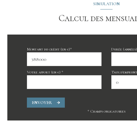
SIMULATION
Calcul des mensual
Montant du crédit (en €)*
Durée (années)
Votre apport (en €) *
Taux d'emprunt 
ENVOYER
* Champs obligatoires