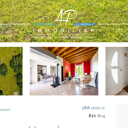
388 000 €
1310)
Réf
804