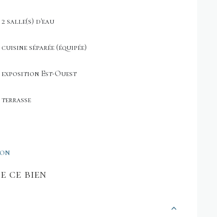
2 salle(s) d'eau
cuisine séparée (équipée)
exposition Est-Ouest
terrasse
ION
e ce bien