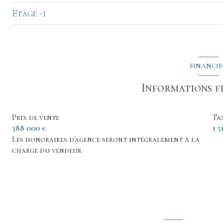
Etage -1
cuisine
salon/sejour
chambre
Salon
salle d'eau
FINANCI
salle d'eau
Informations f
WC
chambre
Prix de vente
Ta
388 000 €
1 5
chambre
Les honoraires d'agence seront intégralement à la
charge du vendeur
Suite parentale
chambre