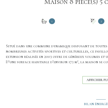
1
2
Situé dans une commune dynamique disposant de toutes l
nombreuses activités sportives et culturelles, ce pavill
extension réalisée en 2003 offre de généreux volumes et 
D’une surface habitable d’environ 173 m², la maison se c
d’une cuisine équipée Schmidt donnant sur une salle à m
lumineux. Une chambre indépendante en mezzanine vient c
pompe à chaleur Air/air et poêle à bois.
AFFICHER PL
L’espace nuit en rez de chaussée comprend trois chambres
d’eau privative, une salle d’eau indépendante ainsi qu’u
Le sous-sol complet propose de nombreuses prestations co
qu’un bureau ou chambre supplémentaire avec salle d’ea
BILAN ÉNERG
l’accueil de proches.