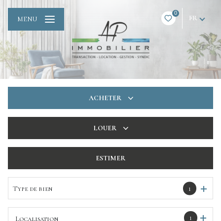
0
FR
MENU
ACHETER
De l'ancien
LOUER
De l'immo pro
à l'année
ESTIMER
De l'immo pro
Type de bien
1
1
Localisation