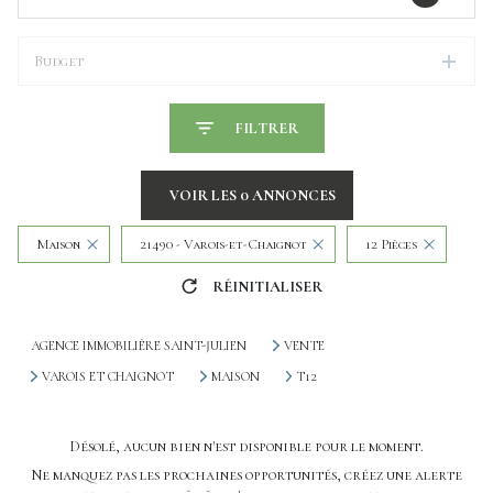
Budget
FILTRER
VOIR LES
0
ANNONCES
Maison
21490 - Varois-et-Chaignot
12 Pièces
RÉINITIALISER
AGENCE IMMOBILIÈRE SAINT-JULIEN
VENTE
VAROIS ET CHAIGNOT
MAISON
T12
Désolé, aucun bien n'est disponible pour le moment.
Ne manquez pas les prochaines opportunités, créez une alerte