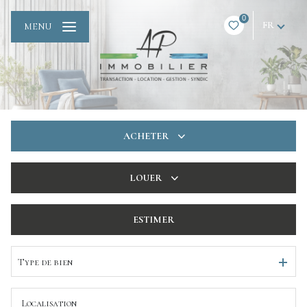
0
FR
MENU
ACHETER
De l'ancien
LOUER
De l'immo pro
à l'année
ESTIMER
De l'immo pro
Type de bien