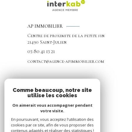
AP IMMOBILIER
Centre de proximite de la petite fin
21490
Saint-Julien
03 80 41 13 21
contact@agence-apimmobilier.com
NOS RÉSEAUX
Comme beaucoup, notre site
utilise les cookies
Nous suivre
On aimerait vous accompagner pendant
votre visite.
En poursuivant, vous acceptez l'utilisation des
cookies par ce site, afin de vous proposer des
contenus adaptés et réaliser des statistiques !