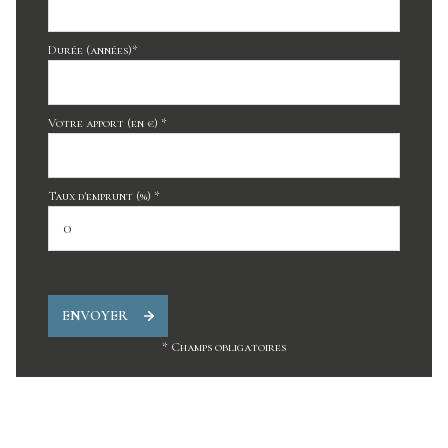
Durée (années)*
Votre apport (en €) *
Taux d'emprunt (%) *
ENVOYER
* Champs obligatoires