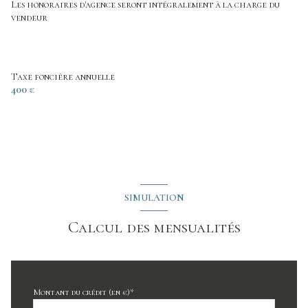
bureau
10 m²
Les honoraires d'agence seront intégralement à la charge du
vendeur
buanderie
2.44 m²
WC
1 m²
salle de bain
5 m²
Taxe foncière annuelle
400 €
chambre
9 m²
cellier
4.24 m²
SIMULATION
Calcul des mensualités
Montant du crédit (en €)*