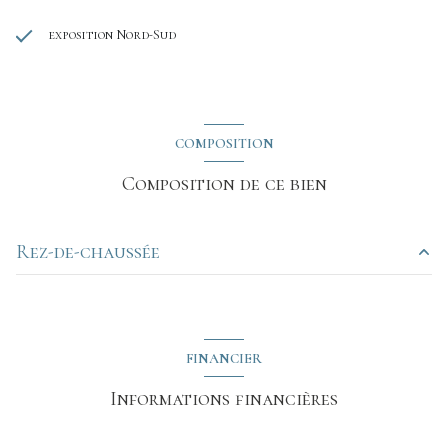
exposition Nord-Sud
COMPOSITION
Composition de ce bien
Rez-de-chaussée
cuisine
44 m²
Salle à manger
20 m²
FINANCIER
chambre
12 m²
Informations financières
chambre
10 m²