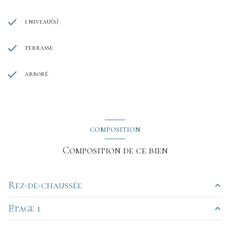
1 niveau(x)
terrasse
arboré
COMPOSITION
Composition de ce bien
Rez-de-chaussée
Etage 1
entrée
5.30 m²