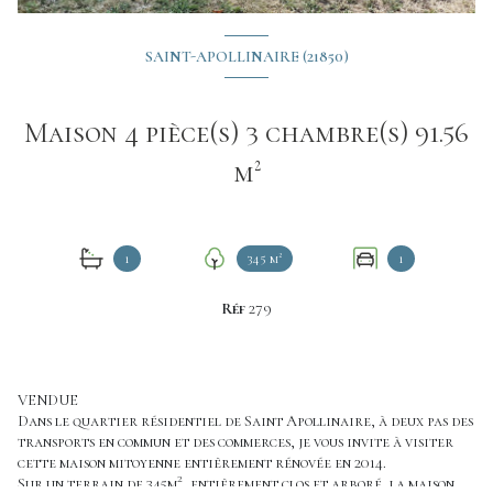
SAINT-APOLLINAIRE (21850)
Maison 4 pièce(s) 3 chambre(s) 91.56
m²
1
345 m²
1
Réf
279
VENDUE
Dans le quartier résidentiel de Saint Apollinaire, à deux pas des
transports en commun et des commerces, je vous invite à visiter
cette maison mitoyenne entièrement rénovée en 2014.
2
Sur un terrain de 345m
, entièrement clos et arboré, la maison