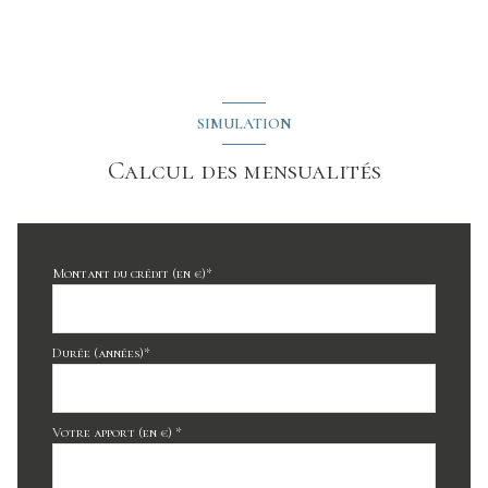
SIMULATION
Calcul des mensualités
Montant du crédit (en €)*
Durée (années)*
Votre apport (en €) *