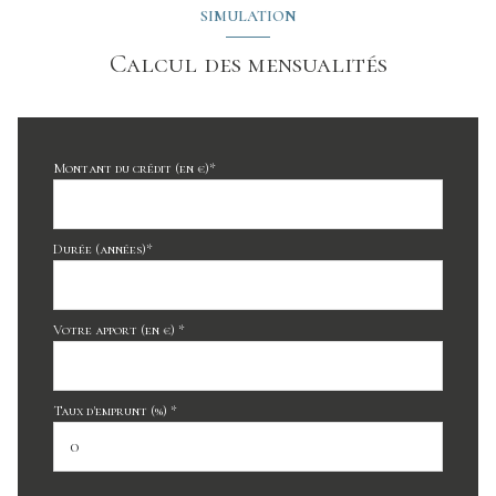
SIMULATION
Calcul des mensualités
Montant du crédit (en €)*
Durée (années)*
Votre apport (en €) *
Taux d'emprunt (%) *