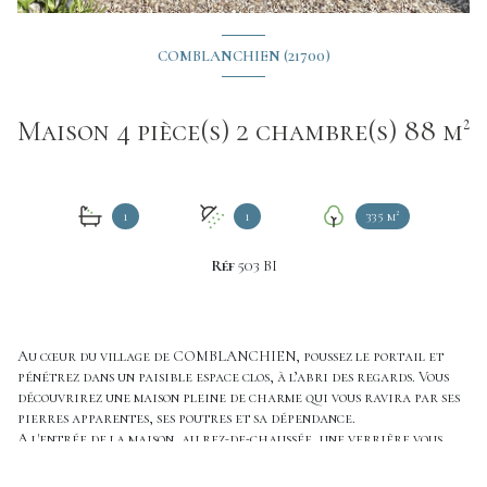
COMBLANCHIEN (21700)
Maison 4 pièce(s) 2 chambre(s) 88 m²
1
1
335 m²
Réf
503 BI
Au cœur du village de COMBLANCHIEN, poussez le portail et
pénétrez dans un paisible espace clos, à l’abri des regards. Vous
découvrirez une maison pleine de charme qui vous ravira par ses
pierres apparentes, ses poutres et sa dépendance.
A l'entrée de la maison, au rez-de-chaussée, une verrière vous
2
conduit vers une cuisine spacieuse (25m
), vous trouverez
2
également un salon/séjour (28m
), une salle de bains avec WC, une